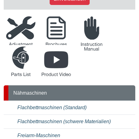
Justieranleitung
Broschüren
Betriebsanleitung
Teileliste
Produkt-Videos
Nähmaschinen
Flachbettmaschinen (Standard)
Flachbettmaschinen (schwere Materialien)
Freiarm-Maschinen