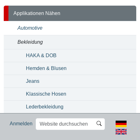
Applikationen Nähen
Automotive
Bekleidung
HAKA & DOB
Hemden & Blusen
Jeans
Klassische Hosen
Lederbekleidung
Wäsche & Bademode
Website
Erweiterte
Anmelden
durchsuchen
Suche…
Filtration